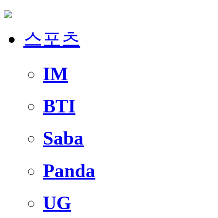
스포츠
IM
BTI
Saba
Panda
UG