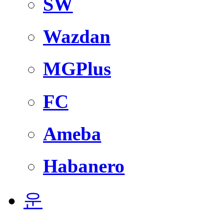
SW
Wazdan
MGPlus
FC
Ameba
Habanero
운