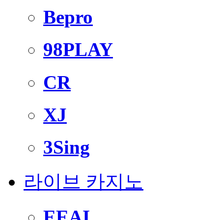
Bepro
98PLAY
CR
XJ
3Sing
라이브 카지노
EEAI