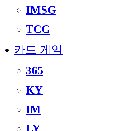
IMSG
TCG
카드 게임
365
KY
IM
LY