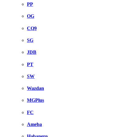
PP
OG
CQ9
SG
JDB
PT
SW
Wazdan
MGPlus
FC
Ameba
Habanero