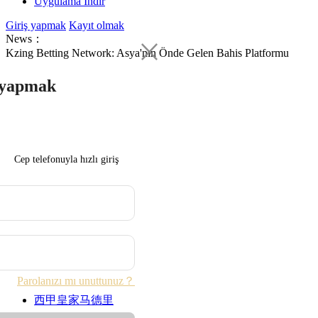
Uygulama İndir
Giriş yapmak
Kayıt olmak
News：
Kzing Betting Network: Asya'nın Önde Gelen Bahis Platformu
 yapmak
Cep telefonuyla hızlı giriş
Parolanızı mı unuttunuz？
西甲皇家马德里