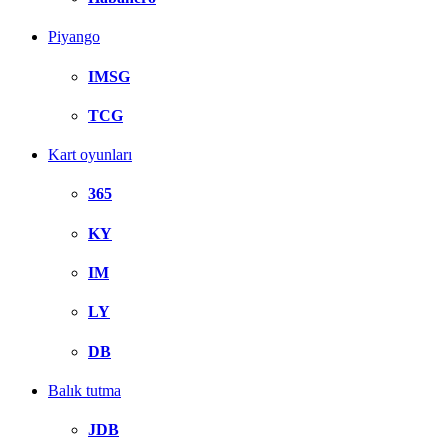
Piyango
IMSG
TCG
Kart oyunları
365
KY
IM
LY
DB
Balık tutma
JDB